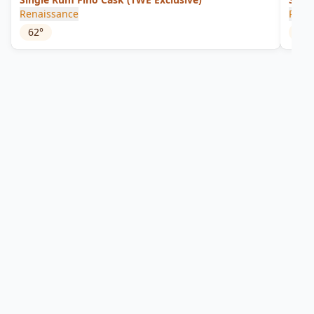
Renaissance
Rena
62
°
64.