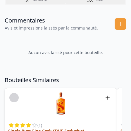
Commentaires
Avis et impressions laissés par la communauté.
Aucun avis laissé pour cette bouteille.
Bouteilles Similaires
(
1
)
Single Rum Fino Cask (TWE Exclusive)
Sing