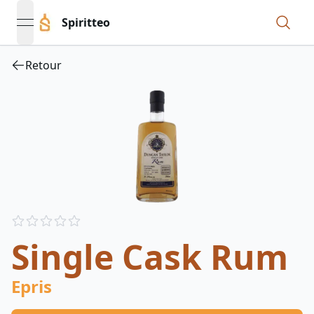
Spiritteo
open navigation menu
Retour
Reviews
out of 5 stars
Single Cask Rum
Epris