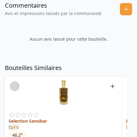
Commentaires
Avis et impressions laissés par la communauté.
Aucun avis laissé pour cette bouteille.
Bouteilles Similaires
Selection Sansibar
Brazi
Epris
S.B.S
46.2
°
45
°