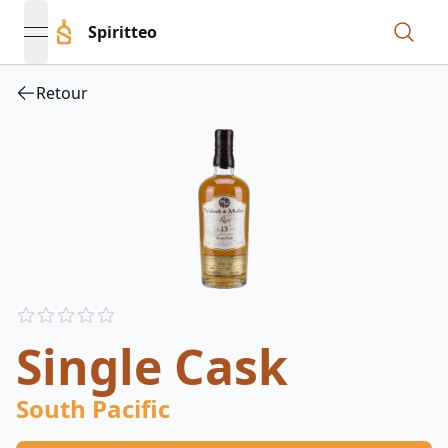
Spiritteo
open navigation menu
Retour
Reviews
out of 5 stars
Single Cask
South Pacific