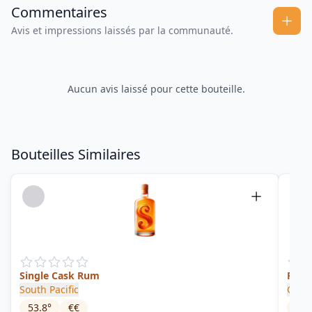
Commentaires
Avis et impressions laissés par la communauté.
Aucun avis laissé pour cette bouteille.
Bouteilles Similaires
Single Cask Rum
Fiji 
South Pacific
Comp
53.8
°
€€
44
°