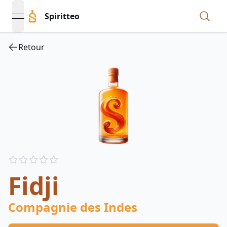
Spiritteo
open navigation menu
Retour
Reviews
out of 5 stars
Fidji
Compagnie des Indes