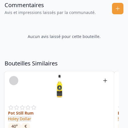
Commentaires
Avis et impressions laissés par la communauté.
Aucun avis laissé pour cette bouteille.
Bouteilles Similaires
Pot Still Rum
Enfan
Holey Dollar
South
40
°
€
50
°