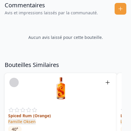
Commentaires
Avis et impressions laissés par la communauté.
Aucun avis laissé pour cette bouteille.
Bouteilles Similaires
Spiced Rum (Orange)
La D
Famille Oksen
Les A
40
°
30
°