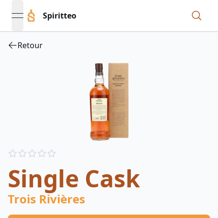
Spiritteo
open navigation menu
Retour
Reviews
out of 5 stars
Single Cask
Trois Rivières