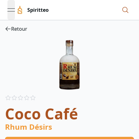
Spiritteo
open navigation menu
Retour
Reviews
out of 5 stars
Coco Café
Rhum Désirs