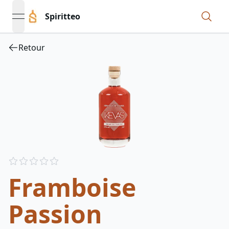
Spiritteo
open navigation menu
Retour
Reviews
out of 5 stars
Framboise
Passion