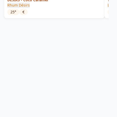
Rhum Désirs
Les 
25
°
€
32
°