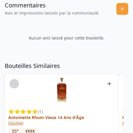
Commentaires
Avis et impressions laissés par la communauté.
Aucun avis laissé pour cette bouteille.
Bouteilles Similaires
(
1
)
Antoinette Rhum Vieux 14 Ans d'Âge
Rele
Isautier
Rum 
55
°
€€€€
45
°