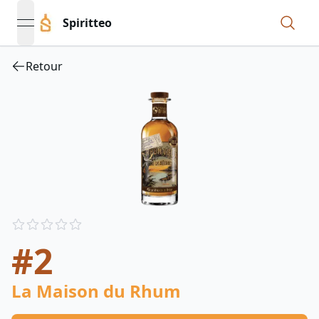
Spiritteo
open navigation menu
Retour
Reviews
out of 5 stars
#2
La Maison du Rhum