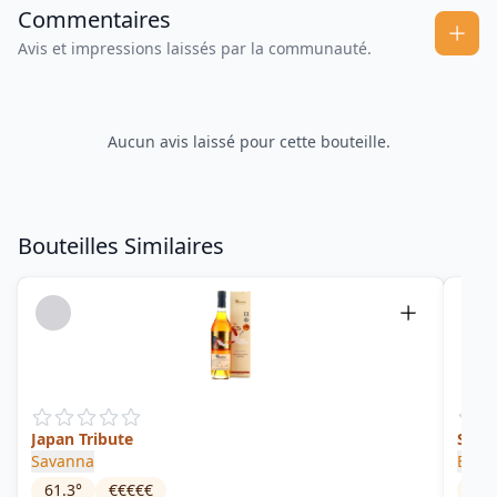
Commentaires
Avis et impressions laissés par la communauté.
Aucun avis laissé pour cette bouteille.
Bouteilles Similaires
Japan Tribute
Sava
Savanna
Eliza
61.3
°
€€€€€
53.