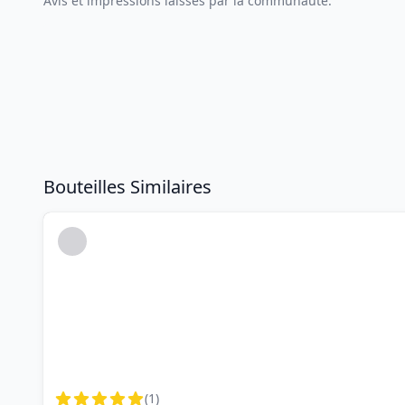
Avis et impressions laissés par la communauté.
Bouteilles Similaires
(
1
)