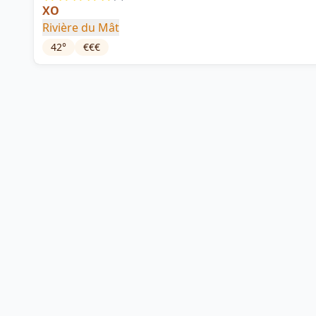
XO
Rivière du Mât
42
°
€€€