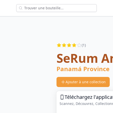
Reviews
(
1
)
3.5
out of 5 stars
SeRum A
Panamá Province
Ajouter à une collection
Téléchargez l'applica
Scannez, Découvrez, Collectionne