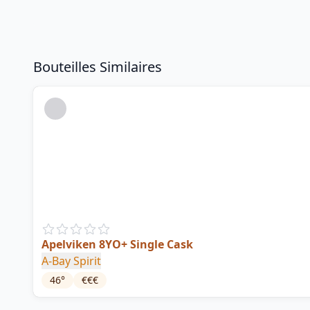
Bouteilles Similaires
Apelviken 8YO+ Single Cask
A-Bay Spirit
46
°
€€€