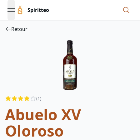
Spiritteo
open navigation menu
Retour
Reviews
(
1
)
4
out of 5 stars
Abuelo XV
Oloroso