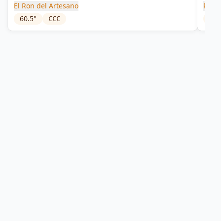
El Ron del Artesano
Rene
60.5
°
€€€
46
°