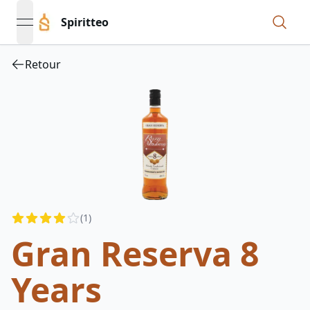
Spiritteo
open navigation menu
Retour
Reviews
(
1
)
3.5
out of 5 stars
Gran Reserva 8
Years