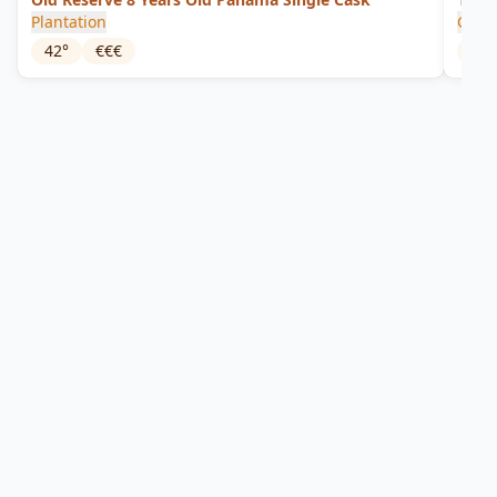
Plantation
Gran
42
°
€€€
45
°