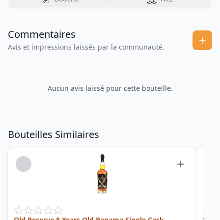
Commentaires
Avis et impressions laissés par la communauté.
Aucun avis laissé pour cette bouteille.
Bouteilles Similaires
Old Reserve 8 Years Old Panama Single Cask
12 Ye