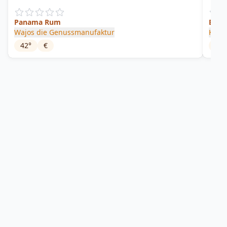
Panama Rum
Elixí
Wajos die Genussmanufaktur
Kaka
42
°
€
30
°