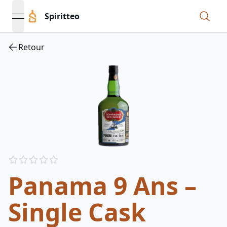
Spiritteo
open navigation menu
Retour
Reviews
out of 5 stars
Panama 9 Ans –
Single Cask