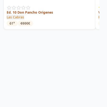
Ed. 10 Don Pancho Origenes
Vanil
Las Cabras
Rum 
61
°
€€€€€
40.