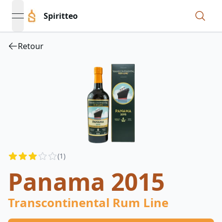
Spiritteo
open navigation menu
Retour
Reviews
(
1
)
2.5
out of 5 stars
Panama 2015
Transcontinental Rum Line