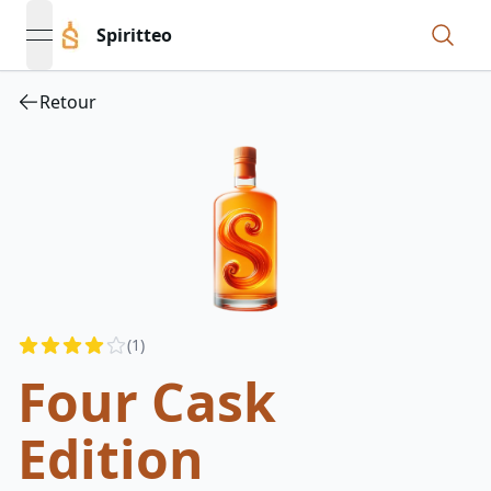
Spiritteo
open navigation menu
Retour
Reviews
(
1
)
3.5
out of 5 stars
Four Cask
Edition