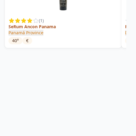
(
1
)
SeRum Ancon Panama
Pan
Panamá Province
Don 
40
°
€
46
°