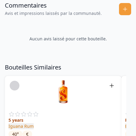
Commentaires
Avis et impressions laissés par la communauté.
Aucun avis laissé pour cette bouteille.
Bouteilles Similaires
5 years
Pana
Iguana Rum
El Ro
40
°
€
41.