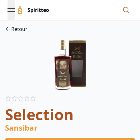
Spiritteo
open navigation menu
Retour
Reviews
out of 5 stars
Selection
Sansibar