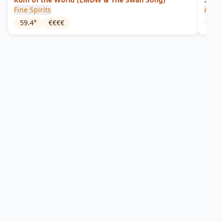
Fine Spirits
Autén
59.4
°
€€€€
40
°