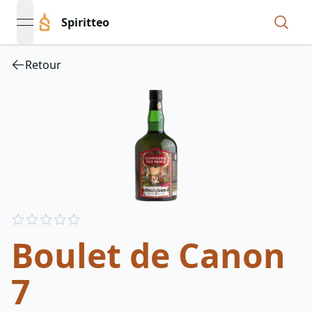
Spiritteo
open navigation menu
Retour
Reviews
out of 5 stars
Boulet de Canon
7