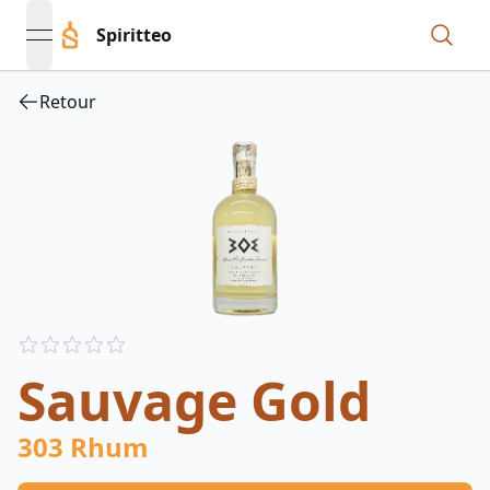
Spiritteo
open navigation menu
Retour
Reviews
out of 5 stars
Sauvage Gold
303 Rhum