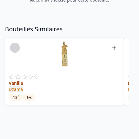
Bouteilles Similaires
Vanilla
Free
Dzama
Dza
43
°
€€
18
°