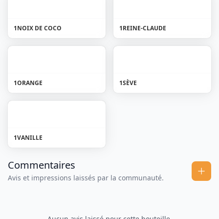
1
NOIX DE COCO
1
REINE-CLAUDE
1
ORANGE
1
SÈVE
1
VANILLE
Commentaires
Avis et impressions laissés par la communauté.
Aucun avis laissé pour cette bouteille.