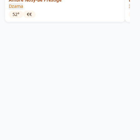
Dzama
303 
52
°
€€
25
°