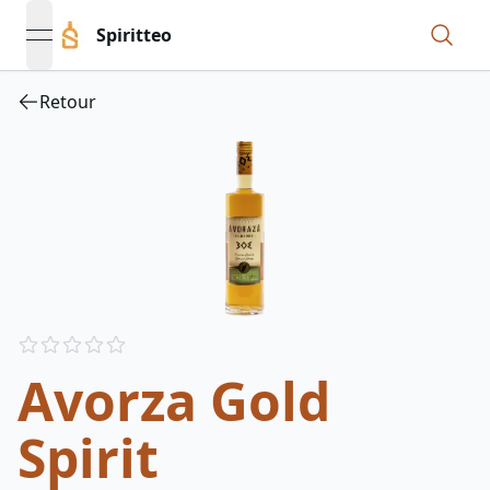
Spiritteo
open navigation menu
Retour
Reviews
out of 5 stars
Avorza Gold
Spirit