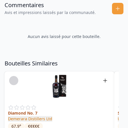
Commentaires
Avis et impressions laissés par la communauté.
Aucun avis laissé pour cette bouteille.
Bouteilles Similaires
Diamond No. 7
Selec
Demerara Distillers Ltd
Uitvl
67.9
°
€€€€€
48.