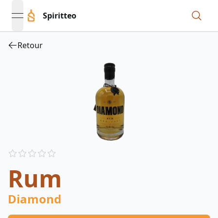
Spiritteo
open navigation menu
Retour
Reviews
out of 5 stars
Rum
Diamond