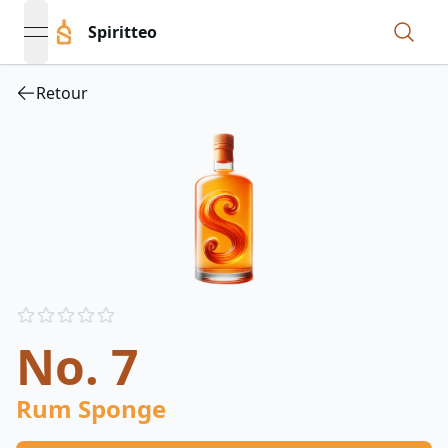
Spiritteo
open navigation menu
Retour
Reviews
out of 5 stars
No. 7
Rum Sponge