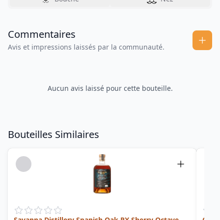
Commentaires
Avis et impressions laissés par la communauté.
Aucun avis laissé pour cette bouteille.
Bouteilles Similaires
Savanna Distillery Spanish Oak PX Sherry Octave
Oma