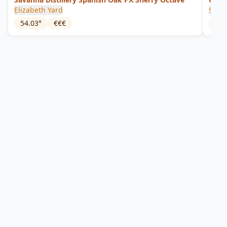
Elizabeth Yard
Sava
54.03
°
€€€
55.