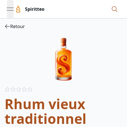
Spiritteo
open navigation menu
Retour
Reviews
out of 5 stars
Rhum vieux
traditionnel