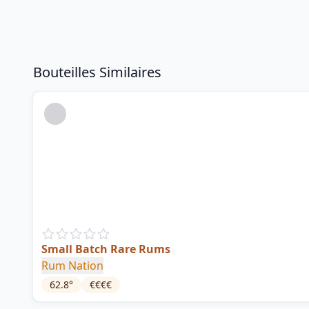
Bouteilles Similaires
Small Batch Rare Rums
Rum Nation
62.8
°
€€€€