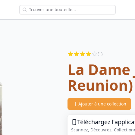
Reviews
(
1
)
4
out of 5 stars
La Dame 
Reunion)
Ajouter à une collection
Téléchargez l'applica
Scannez, Découvrez, Collectionne