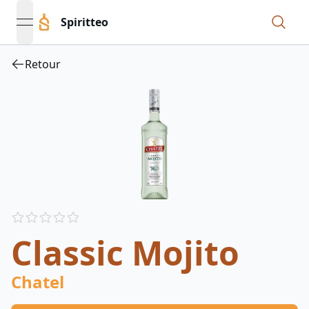
Spiritteo
open navigation menu
Retour
Reviews
out of 5 stars
Classic Mojito
Chatel