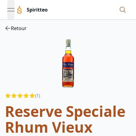
Spiritteo
open navigation menu
Retour
Reviews
(
1
)
4.5
out of 5 stars
Reserve Speciale
Rhum Vieux