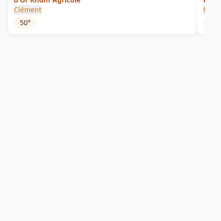
Clément
Mais
50
°
50
°