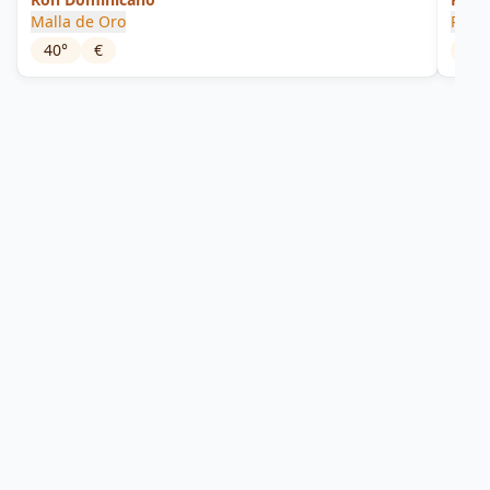
Malla de Oro
Rum 
40
°
€
65
°