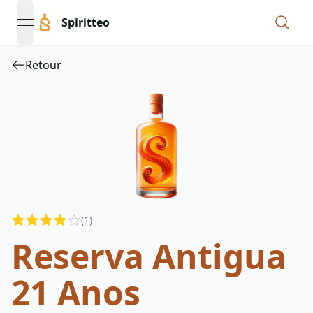
Spiritteo
open navigation menu
Retour
Reviews
(
1
)
4
out of 5 stars
Reserva Antigua
21 Anos