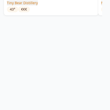
Tiny Bear Distillery
Manly
43
°
€€€
43
°