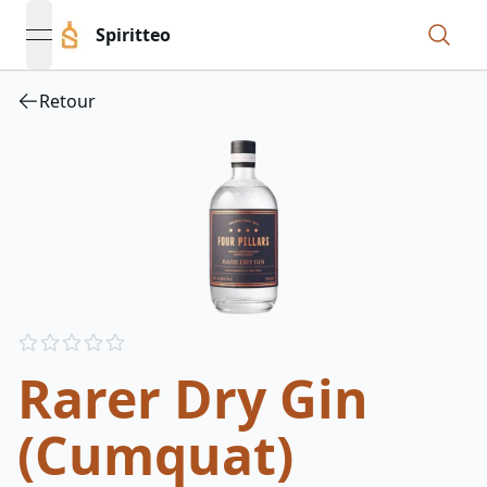
Spiritteo
open navigation menu
Retour
Reviews
out of 5 stars
Rarer Dry Gin
(Cumquat)