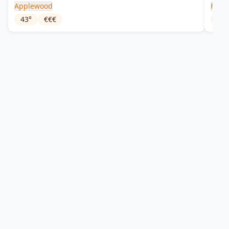
Applewood
Four 
43
°
€€€
41.