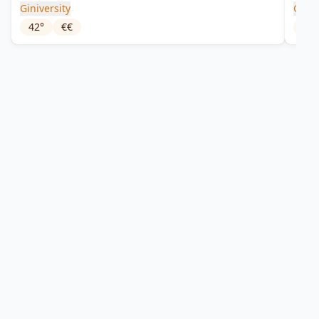
Giniversity
Giniv
42
°
€€
40
°