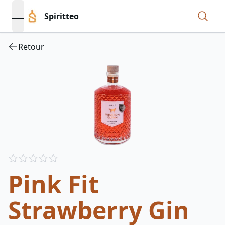
Spiritteo
open navigation menu
Retour
Reviews
out of 5 stars
Pink Fit
Strawberry Gin