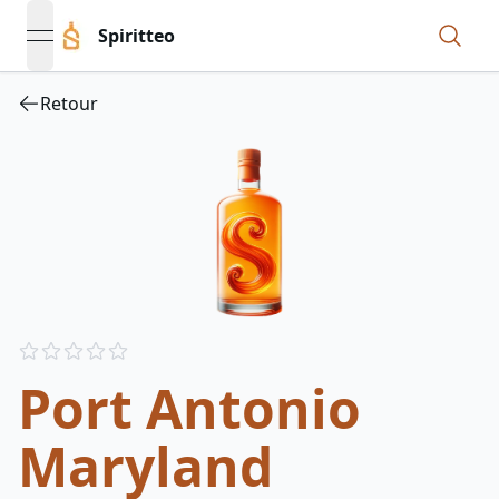
Spiritteo
open navigation menu
Retour
Reviews
out of 5 stars
Port Antonio
Maryland