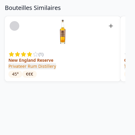
Bouteilles Similaires
(
1
)
New England Reserve
Coff
Privateer Rum Distillery
Taild
45
°
€€€
30
°