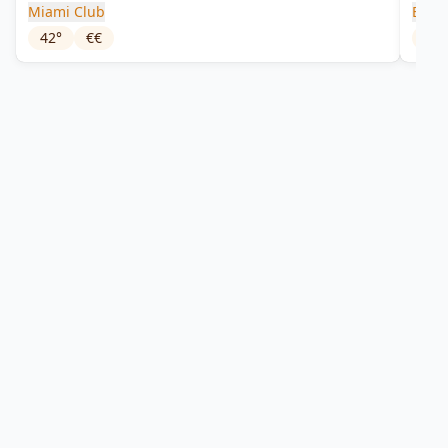
Miami Club
Bayo
42
°
€€
40
°