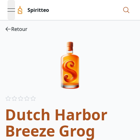
Spiritteo
open navigation menu
Retour
Reviews
out of 5 stars
Dutch Harbor
Breeze Grog