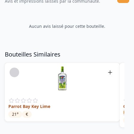
Avis et impressions laissés par la communauté.
Aucun avis laissé pour cette bouteille.
Bouteilles Similaires
Parrot Bay Key Lime
Origi
Pusse
21
°
€
40
°