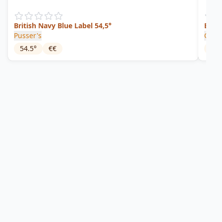
British Navy Blue Label 54,5°
Bana
Pusser's
Cruz
54.5
°
€€
42
°