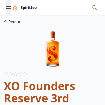
Spiritteo
open navigation menu
Retour
Reviews
out of 5 stars
XO Founders
Reserve 3rd