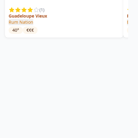
(
1
)
Guadeloupe Vieux
Raw 
Rum Nation
Blac
40
°
€€€
57.