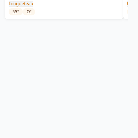
Longueteau
Bolo
55
°
€€
45
°