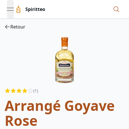
Spiritteo
open navigation menu
Retour
Reviews
(
1
)
4
out of 5 stars
Arrangé Goyave
Rose