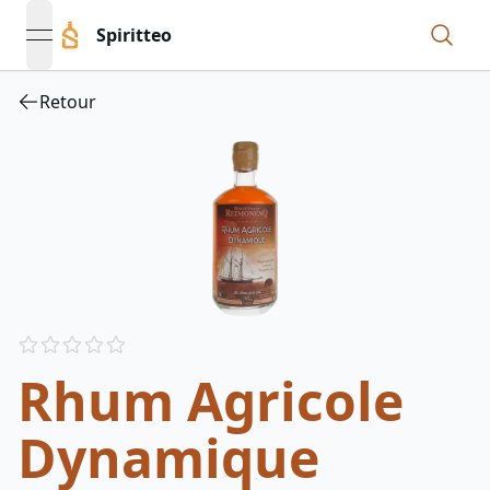
Spiritteo
open navigation menu
Retour
Reviews
out of 5 stars
Rhum Agricole
Dynamique