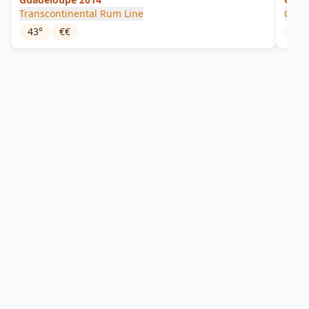
Transcontinental Rum Line
Comp
43
°
€€
55.