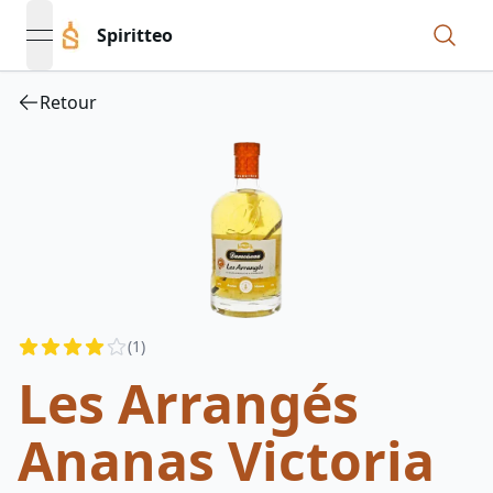
Spiritteo
open navigation menu
Retour
Reviews
(
1
)
4
out of 5 stars
Les Arrangés
Ananas Victoria