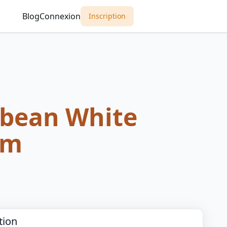
Blog
Connexion
Inscription
bbean White
um
tion