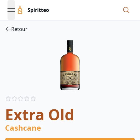
Spiritteo
open navigation menu
Retour
Reviews
out of 5 stars
Extra Old
Cashcane