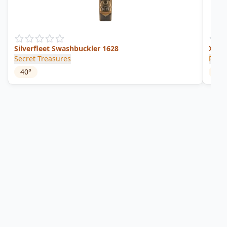
Silverfleet Swashbuckler 1628
XXXO
Secret Treasures
Ron 
40
°
43
°