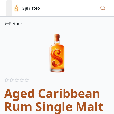
Spiritteo
open navigation menu
Retour
Reviews
out of 5 stars
Aged Caribbean
Rum Single Malt