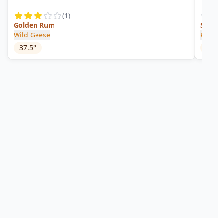
(
1
)
Golden Rum
Spic
Wild Geese
Reme
37.5
°
41.