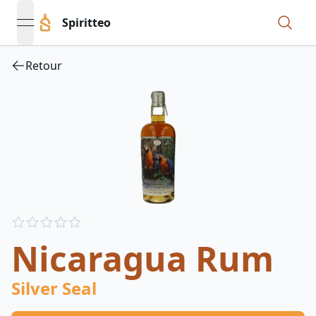
Spiritteo
open navigation menu
Retour
Reviews
out of 5 stars
Nicaragua Rum
Silver Seal