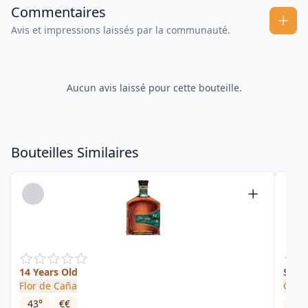
Commentaires
Avis et impressions laissés par la communauté.
Aucun avis laissé pour cette bouteille.
Bouteilles Similaires
14 Years Old
Speci
Flor de Caña
Comp
43
°
€€
45
°