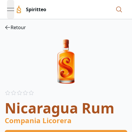
Spiritteo
open navigation menu
Retour
Reviews
out of 5 stars
Nicaragua Rum
Compania Licorera