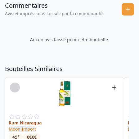
Commentaires
Avis et impressions laissés par la communauté.
Aucun avis laissé pour cette bouteille.
Bouteilles Similaires
Rum Nicaragua
No3 
Moon Import
Ekte
45
°
€€€€
68.