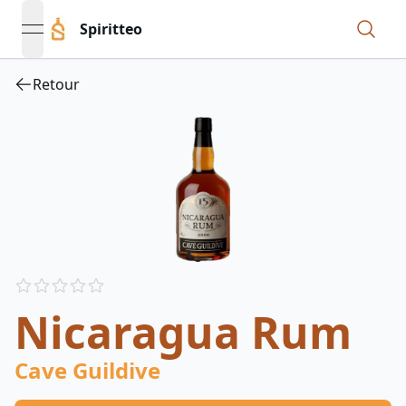
Spiritteo
open navigation menu
Retour
Reviews
out of 5 stars
Nicaragua Rum
Cave Guildive