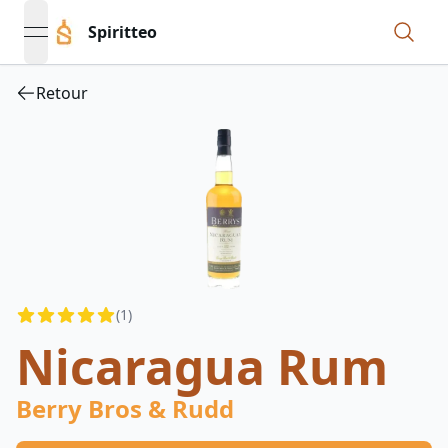
Spiritteo
open navigation menu
Retour
Reviews
(
1
)
4.5
out of 5 stars
Nicaragua Rum
Berry Bros & Rudd