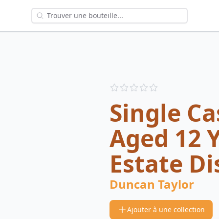
Reviews
out of 5 stars
Single C
Aged 12 Y
Estate Dis
Duncan Taylor
Ajouter à une collection