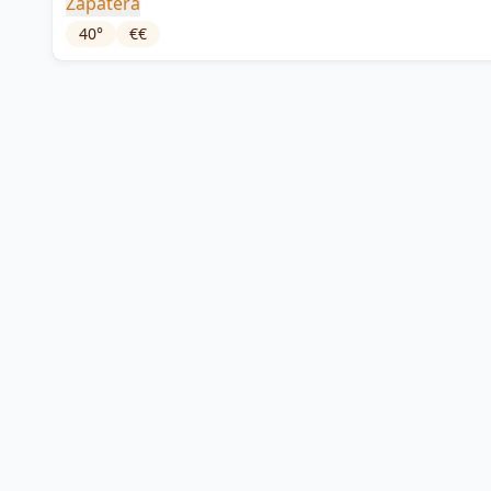
Zapatera
40
°
€€