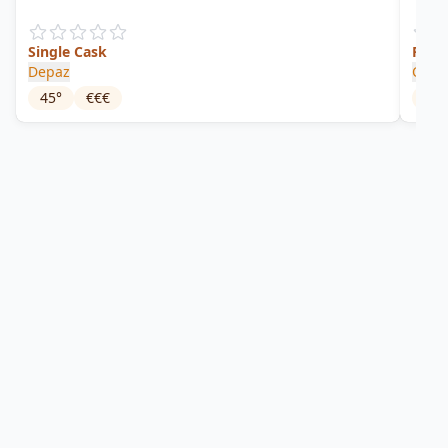
Single Cask
Rhum
Depaz
CDC
45
°
€€€
40
°