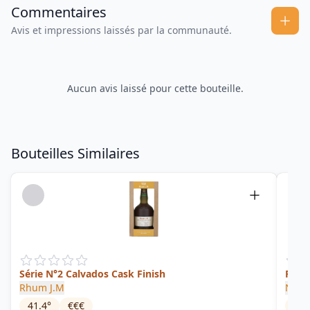
Commentaires
Avis et impressions laissés par la communauté.
Aucun avis laissé pour cette bouteille.
Bouteilles Similaires
Série N°2 Calvados Cask Finish
Profi
Rhum J.M
Neis
41.4
°
€€€
52.