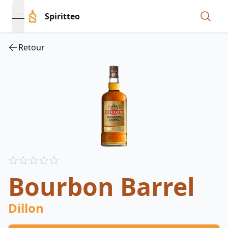
Spiritteo
open navigation menu
Retour
Reviews
out of 5 stars
Bourbon Barrel
Dillon